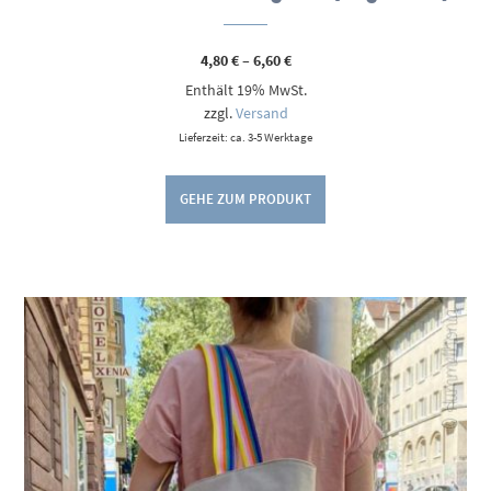
Preisspanne:
4,80
€
–
6,60
€
4,80 €
Enthält 19% MwSt.
bis
6,60 €
zzgl.
Versand
Lieferzeit: ca. 3-5 Werktage
GEHE ZUM PRODUKT