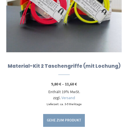
Material-Kit 2 Taschengriffe (mit Lochung)
Preisspanne:
9,80
€
–
11,60
€
9,80 €
Enthält 19% MwSt.
bis
11,60 €
zzgl.
Versand
Lieferzeit: ca. 3-5 Werktage
GEHE ZUM PRODUKT