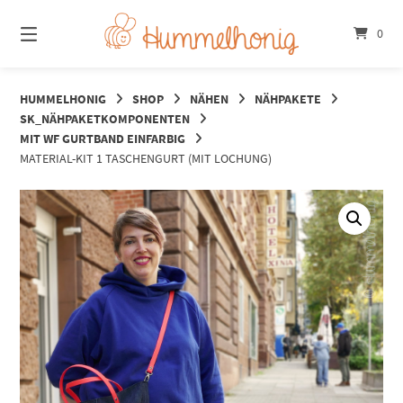
Springe
zum
0
Inhalt
HUMMELHONIG
SHOP
NÄHEN
NÄHPAKETE
SK_NÄHPAKETKOMPONENTEN
MIT WF GURTBAND EINFARBIG
MATERIAL-KIT 1 TASCHENGURT (MIT LOCHUNG)