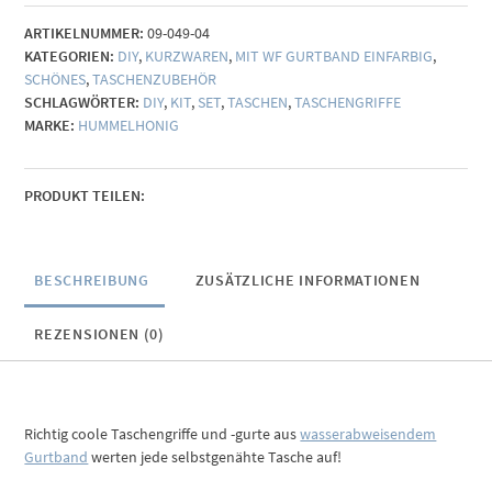
Taschengurt
ARTIKELNUMMER:
09-049-04
(mit
KATEGORIEN:
DIY
,
KURZWAREN
,
MIT WF GURTBAND EINFARBIG
,
Lochung)
SCHÖNES
,
TASCHENZUBEHÖR
Menge
SCHLAGWÖRTER:
DIY
,
KIT
,
SET
,
TASCHEN
,
TASCHENGRIFFE
MARKE:
HUMMELHONIG
PRODUKT TEILEN:
BESCHREIBUNG
ZUSÄTZLICHE INFORMATIONEN
REZENSIONEN (0)
Richtig coole Taschengriffe und -gurte aus
wasserabweisendem
Gurtband
werten jede selbstgenähte Tasche auf!