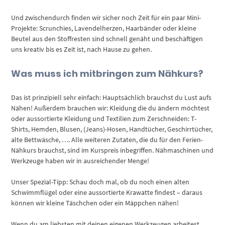
Und zwischendurch finden wir sicher noch Zeit für ein paar Mini-
Projekte: Scrunchies, Lavendelherzen, Haarbänder oder kleine
Beutel aus den Stoffresten sind schnell genäht und beschäftigen
uns kreativ bis es Zeit ist, nach Hause zu gehen.
Was muss ich mitbringen zum Nähkurs?
Das ist prinzipiell sehr einfach: Hauptsächlich brauchst du Lust aufs
Nähen! Außerdem brauchen wir: Kleidung die du ändern möchtest
oder aussortierte Kleidung und Textilien zum Zerschneiden: T-
Shirts, Hemden, Blusen, (Jeans)-Hosen, Handtücher, Geschirrtücher,
alte Bettwäsche, …. Alle weiteren Zutaten, die du für den Ferien-
Nähkurs brauchst, sind im Kurspreis inbegriffen. Nähmaschinen und
Werkzeuge haben wir in ausreichender Menge!
Unser Spezial-Tipp: Schau doch mal, ob du noch einen alten
Schwimmflügel oder eine aussortierte Krawatte findest – daraus
können wir kleine Täschchen oder ein Mäppchen nähen!
Wenn du am liebsten mit deinen eigenen Werkzeugen arbeitest,