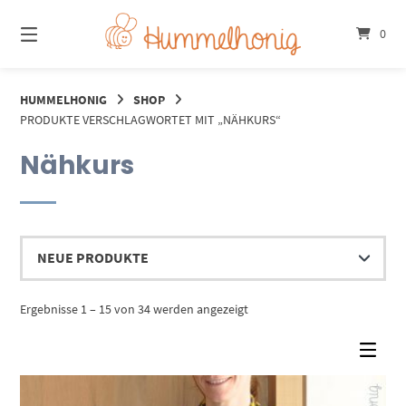
Springe
zum
0
Inhalt
HUMMELHONIG
SHOP
PRODUKTE VERSCHLAGWORTET MIT „NÄHKURS“
Nähkurs
Nach
Ergebnisse 1 – 15 von 34 werden angezeigt
Aktualität
sortiert