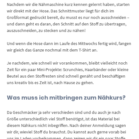
Nachdem wir die Nähmaschine kurz kennen gelernt haben, starten
wir direkt mit der Hose. Das Schnittmuster liegt für dich im
Großformat gedruckt bereit, du musst es nur noch ausschneiden –
und dann geht es daran, den Schnitt auf den Stoff zu übertragen,
auszuschneiden, zu stecken und zu nähen!
Und wenn die Hose dann im Laufe des Mittwochs fertig wird, fangen
wir gleich das Ganze nochmal mit dem T-Shirt an.
Je nachdem, wie schnell wir vorankommen, bleibt vielleicht noch
Zeit für ein paar Mini-Projekte: Scrunchies, Haarbänder oder kleine
Beutel aus den Stoffresten sind schnell genäht und beschäftigen
uns kreativ bis es Zeit ist, nach Hause zu gehen.
Was muss ich mitbringen zum Nähkurs?
Da Geschmäcker ja sehr verschieden sind und du auch je nach
Größe unterschiedlich viel Stoff benötigst, ist das Material bei
diesem Nähkurs nicht inbegriffen. Nach deiner Anmeldung sagen
wir dir, wieviel Stoff du brauchst. Du kannst auch gerne vorab bei
uns im Laden vorbeikommen, dann zeigen wir dir ein paar Stoffe