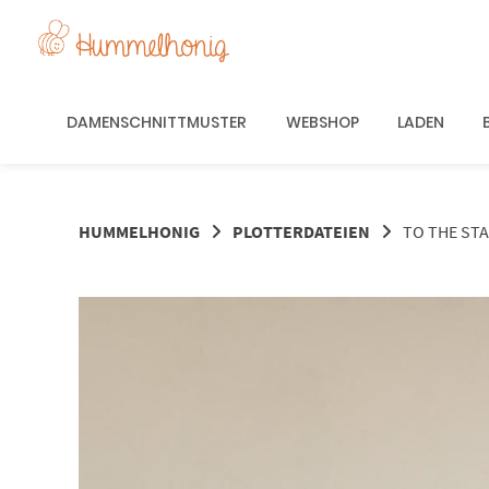
Springe
zum
Inhalt
DAMENSCHNITTMUSTER
WEBSHOP
LADEN
HUMMELHONIG
PLOTTERDATEIEN
TO THE ST