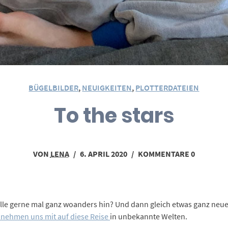
BÜGELBILDER
,
NEUIGKEITEN
,
PLOTTERDATEIEN
To the stars
VON
LENA
/
6. APRIL 2020
/
KOMMENTARE 0
alle gerne mal ganz woanders hin? Und dann gleich etwas ganz neu
s“ nehmen uns mit auf diese Reise
in unbekannte Welten.