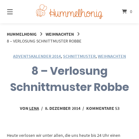
Springe
zum
0
Inhalt
HUMMELHONIG
WEIHNACHTEN
8 – VERLOSUNG SCHNITTMUSTER ROBBE
ADVENTSKALENDER 2014
,
SCHNITTMUSTER
,
WEIHNACHTEN
8 – Verlosung
Schnittmuster Robbe
VON
LENA
/
8. DEZEMBER 2014
/
KOMMENTARE 53
Heute verlosen wir unter allen, die uns heute bis 24 Uhr einen