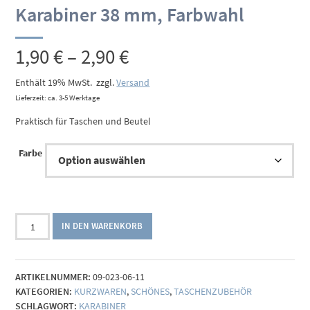
Karabiner 38 mm, Farbwahl
Preisspanne:
1,90
€
–
2,90
€
1,90 €
Enthält 19% MwSt.
zzgl.
Versand
Lieferzeit: ca. 3-5 Werktage
bis
Praktisch für Taschen und Beutel
2,90 €
Farbe
Karabiner
IN DEN WARENKORB
38
mm,
Farbwahl
ARTIKELNUMMER:
09-023-06-11
Menge
KATEGORIEN:
KURZWAREN
,
SCHÖNES
,
TASCHENZUBEHÖR
SCHLAGWORT:
KARABINER