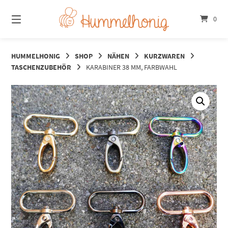
Springe
zum
0
Inhalt
HUMMELHONIG
SHOP
NÄHEN
KURZWAREN
TASCHENZUBEHÖR
KARABINER 38 MM, FARBWAHL