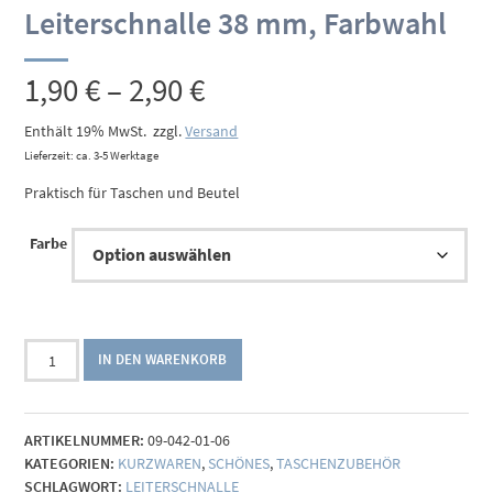
Leiterschnalle 38 mm, Farbwahl
Preisspanne:
1,90
€
–
2,90
€
1,90 €
Enthält 19% MwSt.
zzgl.
Versand
Lieferzeit: ca. 3-5 Werktage
bis
Praktisch für Taschen und Beutel
2,90 €
Farbe
Leiterschnalle
IN DEN WARENKORB
38
mm,
Farbwahl
ARTIKELNUMMER:
09-042-01-06
Menge
KATEGORIEN:
KURZWAREN
,
SCHÖNES
,
TASCHENZUBEHÖR
SCHLAGWORT:
LEITERSCHNALLE