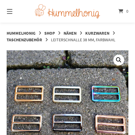
Springe
zum
0
Inhalt
HUMMELHONIG
SHOP
NÄHEN
KURZWAREN
TASCHENZUBEHÖR
LEITERSCHNALLE 38 MM, FARBWAHL