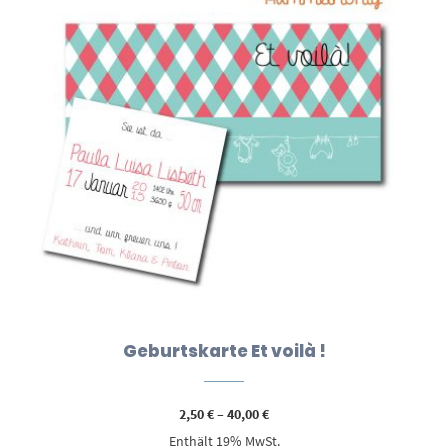
Geburtskarte Et voilà !
Preisspanne:
2,50
€
–
40,00
€
2,50 €
Enthält 19% MwSt.
bis