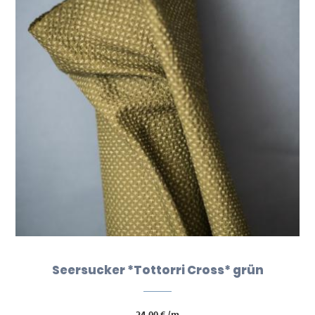
Seersucker *Tottorri Cross* grün
24,00
€
/m