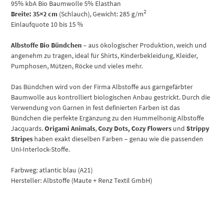
95% kbA Bio Baumwolle 5% Elasthan
2
Breite: 35×2 cm
(Schlauch), Gewicht: 285 g/m
Einlaufquote 10 bis 15 %
Albstoffe Bio Bündchen
– aus ökologischer Produktion, weich und
angenehm zu tragen, ideal für Shirts, Kinderbekleidung, Kleider,
Pumphosen, Mützen, Röcke und vieles mehr.
Das Bündchen wird von der Firma Albstoffe aus garngefärbter
Baumwolle aus kontrolliert biologischen Anbau gestrickt. Durch die
Verwendung von Garnen in fest definierten Farben ist das
Bündchen die perfekte Ergänzung zu den Hummelhonig Albstoffe
Jacquards.
Origami Animals
,
Cozy Dots, Cozy Flowers
und
Strippy
Stripes
haben exakt dieselben Farben – genau wie die passenden
Uni-Interlock-Stoffe.
Farbweg: atlantic blau (A21)
Hersteller: Albstoffe (Maute + Renz Textil GmbH)