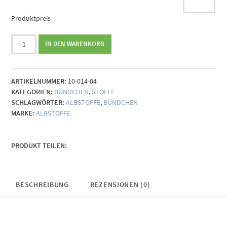
Produktpreis
Albstoffe
IN DEN WARENKORB
Bündchen
atlantic
blau
ARTIKELNUMMER:
10-014-04
Menge
KATEGORIEN:
BÜNDCHEN
,
STOFFE
SCHLAGWÖRTER:
ALBSTOFFE
,
BÜNDCHEN
MARKE:
ALBSTOFFE
PRODUKT TEILEN:
BESCHREIBUNG
REZENSIONEN (0)