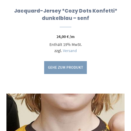
Jacquard-Jersey *Cozy Dots Konfetti*
dunkelblau – senf
24,00
€
/m
Enthält 19% MwSt.
zzgl.
Versand
GEHE ZUM PRODUKT