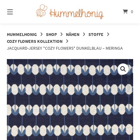
Springe
zum
0
Inhalt
HUMMELHONIG
SHOP
NÄHEN
STOFFE
COZY FLOWERS KOLLEKTION
JACQUARD-JERSEY *COZY FLOWERS* DUNKELBLAU – MERINGA