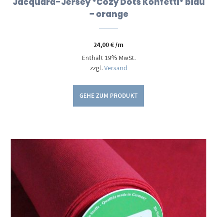
Jacquard-Jersey *Cozy Dots Konfetti* blau
– orange
24,00
€
/m
Enthält 19% MwSt.
zzgl.
Versand
GEHE ZUM PRODUKT