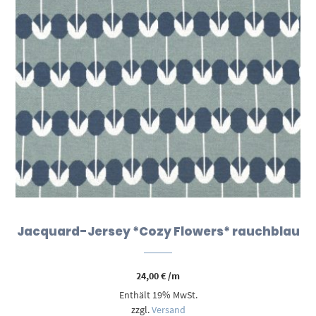
Jacquard-Jersey *Cozy Flowers* rauchblau
24,00
€
/m
Enthält 19% MwSt.
zzgl.
Versand