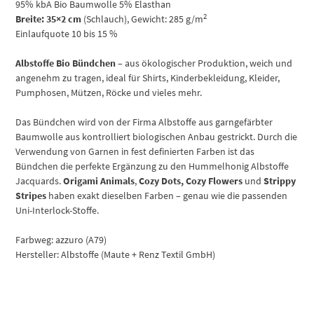
95% kbA Bio Baumwolle 5% Elasthan
2
Breite: 35×2 cm
(Schlauch), Gewicht: 285 g/m
Einlaufquote 10 bis 15 %
Albstoffe Bio Bündchen
– aus ökologischer Produktion, weich und
angenehm zu tragen, ideal für Shirts, Kinderbekleidung, Kleider,
Pumphosen, Mützen, Röcke und vieles mehr.
Das Bündchen wird von der Firma Albstoffe aus garngefärbter
Baumwolle aus kontrolliert biologischen Anbau gestrickt. Durch die
Verwendung von Garnen in fest definierten Farben ist das
Bündchen die perfekte Ergänzung zu den Hummelhonig Albstoffe
Jacquards.
Origami Animals
,
Cozy Dots, Cozy Flowers
und
Strippy
Stripes
haben exakt dieselben Farben – genau wie die passenden
Uni-Interlock-Stoffe.
Farbweg: azzuro (A79)
Hersteller: Albstoffe (Maute + Renz Textil GmbH)