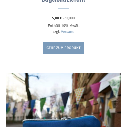
Bügelbild Elefant
Preisspanne:
5,00
€
–
9,00
€
5,00 €
Enthält 19% MwSt.
bis
9,00 €
zzgl.
Versand
GEHE ZUM PRODUKT