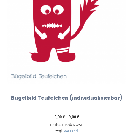
Bügelbild Teufelchen (individualisierbar)
Preisspanne:
5,00
€
–
9,00
€
5,00 €
Enthält 19% MwSt.
bis
9,00 €
zzgl.
Versand