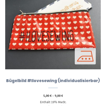
Bügelbild #Ilovesewing (individualisierbar)
Preisspanne:
5,00
€
–
9,00
€
5,00 €
Enthält 19% MwSt.
bis
9,00 €