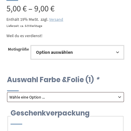
Preisspanne:
5,00
€
–
9,00
€
5,00 €
Enthält 19% MwSt.
zzgl.
Versand
Lieferzeit: ca. 6-9 Werktage
bis
Weil du es verdienst!
9,00 €
Motivgröße
Auswahl Farbe &Folie (1)
*
Geschenkverpackung