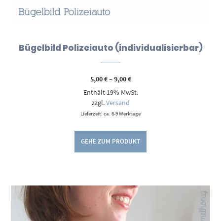
Bügelbild Polizeiauto (individualisierbar)
Preisspanne:
5,00
€
–
9,00
€
5,00 €
Enthält 19% MwSt.
bis
9,00 €
zzgl.
Versand
Lieferzeit: ca. 6-9 Werktage
GEHE ZUM PRODUKT