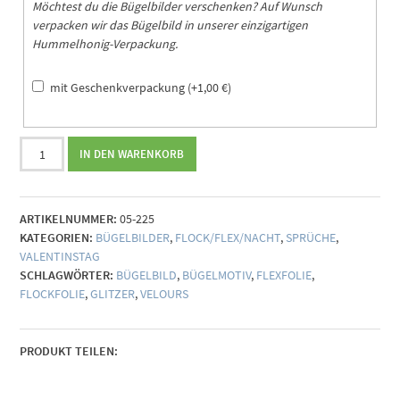
Möchtest du die Bügelbilder verschenken? Auf Wunsch
verpacken wir das Bügelbild in unserer einzigartigen
Hummelhonig-Verpackung.
mit Geschenkverpackung
(+
1,00
€
)
Bügelbild
IN DEN WARENKORB
#Gönndir
(individualisierbar)
Menge
ARTIKELNUMMER:
05-225
KATEGORIEN:
BÜGELBILDER
,
FLOCK/FLEX/NACHT
,
SPRÜCHE
,
VALENTINSTAG
SCHLAGWÖRTER:
BÜGELBILD
,
BÜGELMOTIV
,
FLEXFOLIE
,
FLOCKFOLIE
,
GLITZER
,
VELOURS
PRODUKT TEILEN: