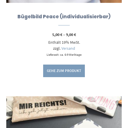
Bügelbild Peace (individualisierbar)
Preisspanne:
5,00
€
–
9,00
€
5,00 €
Enthält 19% MwSt.
bis
9,00 €
zzgl.
Versand
Lieferzeit: ca. 6-9 Werktage
GEHE ZUM PRODUKT