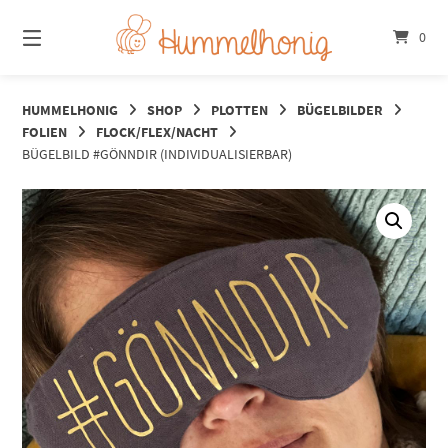
Springe
zum
0
Inhalt
HUMMELHONIG
SHOP
PLOTTEN
BÜGELBILDER
FOLIEN
FLOCK/FLEX/NACHT
BÜGELBILD #GÖNNDIR (INDIVIDUALISIERBAR)