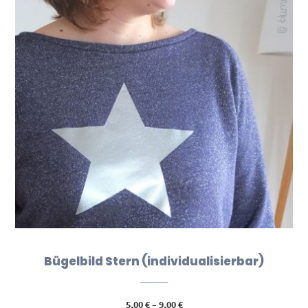
Bügelbild Stern (individualisierbar)
Preisspanne:
5,00
€
–
9,00
€