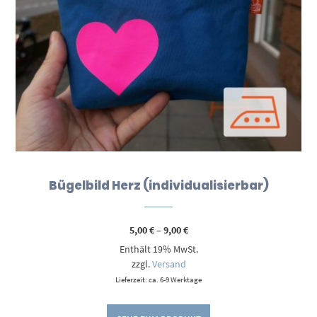
Bügelbild Herz (individualisierbar)
Preisspanne:
5,00
€
–
9,00
€
5,00 €
Enthält 19% MwSt.
bis
9,00 €
zzgl.
Versand
Lieferzeit: ca. 6-9 Werktage