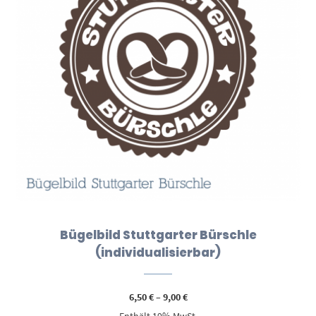
Bügelbild Stuttgarter Bürschle
(individualisierbar)
Preisspanne:
6,50
€
–
9,00
€
6,50 €