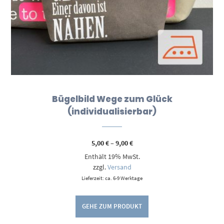
Bügelbild Wege zum Glück
(individualisierbar)
Preisspanne:
5,00
€
–
9,00
€
5,00 €
Enthält 19% MwSt.
bis
9,00 €
zzgl.
Versand
Lieferzeit: ca. 6-9 Werktage
GEHE ZUM PRODUKT