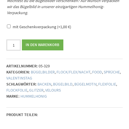
Möchtest du die Bügelbilder verschenken? Auf Wunsch verpacken
wir das Bügelbild in unserer einzigartigen Hummelhonig-
Verpackung.
mit Geschenkverpackung
(+
1,00
€
)
Bügelbild
IN DEN WARENKORB
Kuchen
(individualisierbar)
Menge
ARTIKELNUMMER:
05-329
KATEGORIEN:
BÜGELBILDER
,
FLOCK/FLEX/NACHT
,
FOOD
,
SPRÜCHE
,
VALENTINSTAG
SCHLAGWÖRTER:
BACKEN
,
BÜGELBILD
,
BÜGELMOTIV
,
FLEXFOLIE
,
FLOCKFOLIE
,
GLITZER
,
VELOURS
MARKE:
HUMMELHONIG
PRODUKT TEILEN: