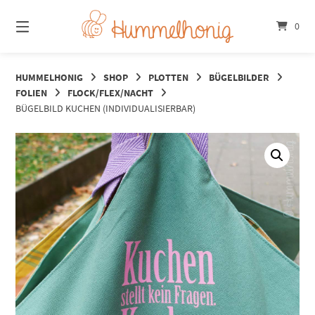
Springe
zum
0
Inhalt
HUMMELHONIG
SHOP
PLOTTEN
BÜGELBILDER
FOLIEN
FLOCK/FLEX/NACHT
BÜGELBILD KUCHEN (INDIVIDUALISIERBAR)