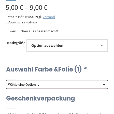
Preisspanne:
5,00
€
–
9,00
€
5,00 €
Enthält 19% MwSt.
zzgl.
Versand
Lieferzeit: ca. 6-9 Werktage
bis
… weil Kuchen alles besser macht!
9,00 €
Motivgröße
Auswahl Farbe &Folie (1)
*
Geschenkverpackung