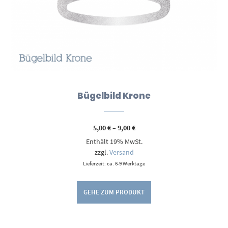
Bügelbild Krone
Preisspanne:
5,00
€
–
9,00
€
5,00 €
Enthält 19% MwSt.
bis
9,00 €
zzgl.
Versand
Lieferzeit: ca. 6-9 Werktage
GEHE ZUM PRODUKT