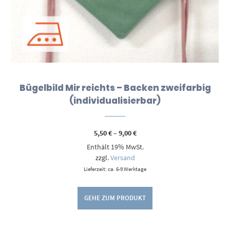
Bügelbild Mir reichts – Backen zweifarbig
(individualisierbar)
Preisspanne:
5,50
€
–
9,00
€
5,50 €
Enthält 19% MwSt.
bis
9,00 €
zzgl.
Versand
Lieferzeit: ca. 6-9 Werktage
GEHE ZUM PRODUKT