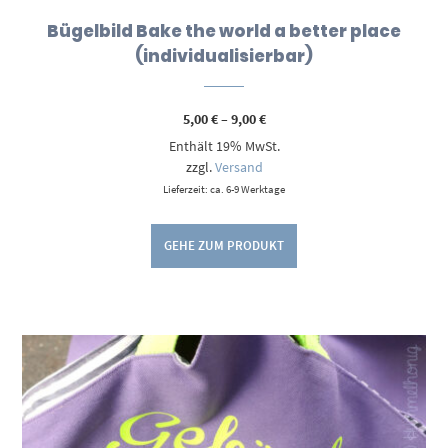
Bügelbild Bake the world a better place
(individualisierbar)
Preisspanne:
5,00
€
–
9,00
€
5,00 €
Enthält 19% MwSt.
bis
9,00 €
zzgl.
Versand
Lieferzeit: ca. 6-9 Werktage
GEHE ZUM PRODUKT