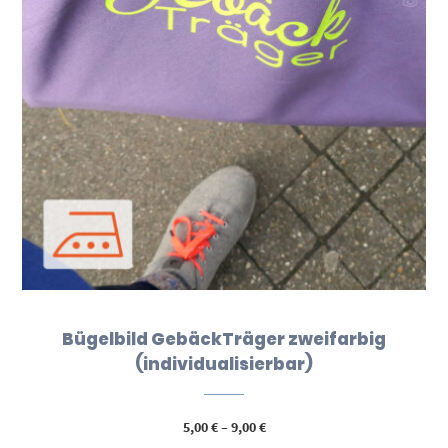
Bügelbild GebäckTräger zweifarbig
(individualisierbar)
Preisspanne:
5,00
€
–
9,00
€
5,00 €