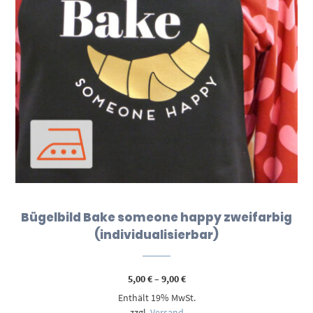
Bügelbild Bake someone happy zweifarbig
(individualisierbar)
Preisspanne:
5,00
€
–
9,00
€
5,00 €
Enthält 19% MwSt.
bis
9,00 €
zzgl.
Versand