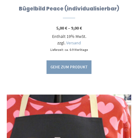
Bügelbild Peace (individualisierbar)
Preisspanne:
5,00
€
–
9,00
€
5,00 €
Enthält 19% MwSt.
bis
9,00 €
zzgl.
Versand
Lieferzeit: ca. 6-9 Werktage
GEHE ZUM PRODUKT