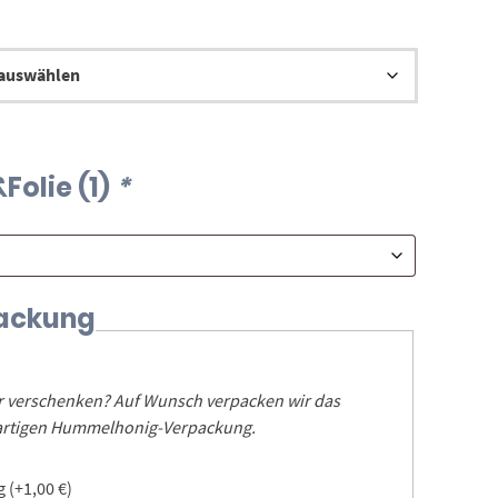
9,00 €
Folie (1)
*
ackung
er verschenken? Auf Wunsch verpacken wir das
igartigen Hummelhonig-Verpackung.
ng
(+
1,00
€
)