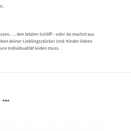
n.
.
sen, … den letzten Schliff – oder du machst aus
eben deiner Lieblingsstücke! Und: Kinder lieben
e Individualität leiden muss.
 …