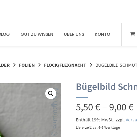
BLOG
GUT ZU WISSEN
ÜBER UNS
KONTO
LDER
FOLIEN
FLOCK/FLEX/NACHT
BÜGELBILD SCHMU
Bügelbild Sc
5,50
€
–
9,00
€
Enthält 19% MwSt.
zzgl.
Vers
Lieferzeit: ca. 6-9 Werktage