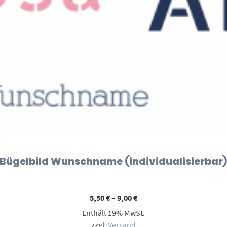
Bügelbild Wunschname (individualisierbar
Preisspanne:
5,50
€
–
9,00
€
5,50 €
Enthält 19% MwSt.
bis
9,00 €
zzgl.
Versand