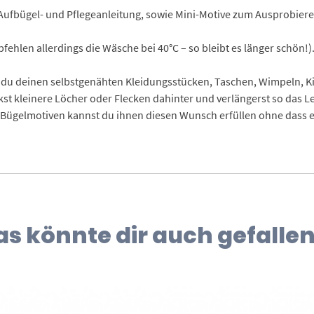
Aufbügel- und Pflegeanleitung, sowie Mini-Motive zum Ausprobiere
ehlen allerdings die Wäsche bei 40°C – so bleibt es länger schön!)
du deinen selbstgenähten Kleidungsstücken, Taschen, Wimpeln, Kis
ckst kleinere Löcher oder Flecken dahinter und verlängerst so das L
ügelmotiven kannst du ihnen diesen Wunsch erfüllen ohne dass eur
as könnte dir auch gefallen