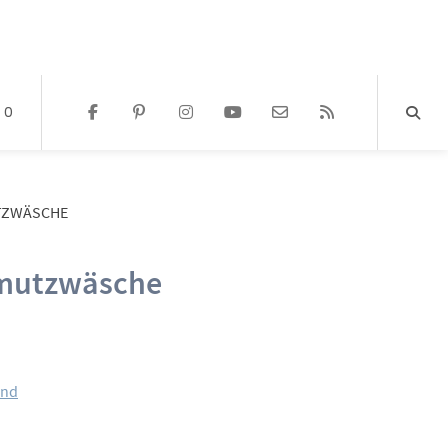
0
TZWÄSCHE
hmutzwäsche
Preisspanne:
5,50 €
and
bis