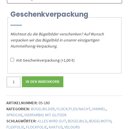
Geschenkverpackung
Möchtest du die Bügelbilder verschenken? Auf Wunsch
verpacken wir das Bügelbild in unserer einzigartigen
Hummelhonig-Verpackung.
mit Geschenkverpackung
(+
1,00
€
)
Bügelbild
IN DEN WARENKORB
Special
Effects
-
ARTIKELNUMMER:
05-180
vierfarbig
KATEGORIEN:
BÜGELBILDER
,
FLOCK/FLEX/NACHT
,
HIMMEL
,
(individualisierbar)
SPRÜCHE
,
VIERFARBIG MIT GLITZER
Menge
SCHLAGWÖRTER:
ALLES WIRD GUT
,
BÜGELBILD
,
BÜGELMOTIV
,
FLEXFOLIE
,
FLOCKFOLIE
,
KAKTUS
,
VELOURS