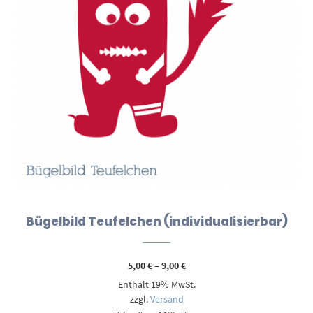
Bügelbild Teufelchen (individualisierbar)
Preisspanne:
5,00
€
–
9,00
€
5,00 €
Enthält 19% MwSt.
bis
9,00 €
zzgl.
Versand