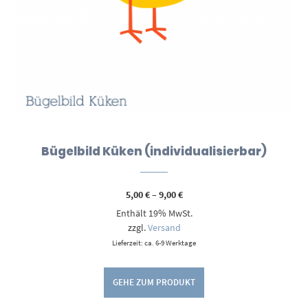
Bügelbild Küken (individualisierbar)
Preisspanne:
5,00
€
–
9,00
€
5,00 €
Enthält 19% MwSt.
bis
9,00 €
zzgl.
Versand
Lieferzeit: ca. 6-9 Werktage
GEHE ZUM PRODUKT