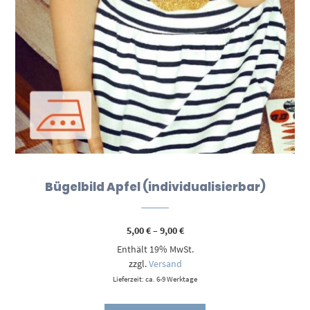
Bügelbild Apfel (individualisierbar)
Preisspanne:
5,00
€
–
9,00
€
5,00 €
Enthält 19% MwSt.
bis
9,00 €
zzgl.
Versand
Lieferzeit: ca. 6-9 Werktage