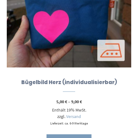
Bügelbild Herz (individualisierbar)
Preisspanne:
5,00
€
–
9,00
€
5,00 €
Enthält 19% MwSt.
bis
9,00 €
zzgl.
Versand
Lieferzeit: ca. 6-9 Werktage