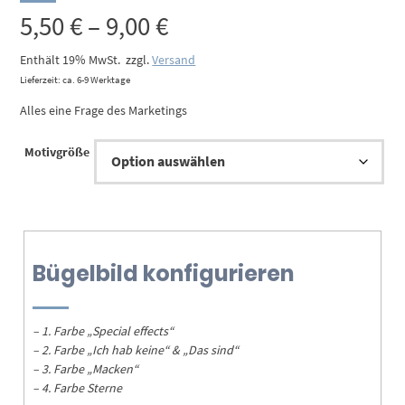
Preisspanne:
5,50
€
–
9,00
€
5,50 €
Enthält 19% MwSt.
zzgl.
Versand
Lieferzeit: ca. 6-9 Werktage
bis
Alles eine Frage des Marketings
9,00 €
Motivgröße
Bügelbild konfigurieren
– 1. Farbe „Special effects“
– 2. Farbe „Ich hab keine“ & „Das sind“
– 3. Farbe „Macken“
– 4. Farbe Sterne