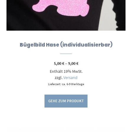
Bügelbild Hase (individualisierbar)
Preisspanne:
5,00
€
–
9,00
€
5,00 €
Enthält 19% MwSt.
bis
9,00 €
zzgl.
Versand
Lieferzeit: ca. 6-9 Werktage
GEHE ZUM PRODUKT