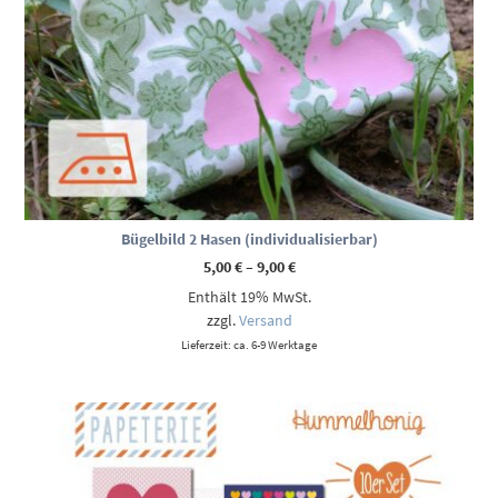
Bügelbild 2 Hasen (individualisierbar)
Preisspanne:
5,00
€
–
9,00
€
5,00 €
Enthält 19% MwSt.
bis
9,00 €
zzgl.
Versand
Lieferzeit: ca. 6-9 Werktage