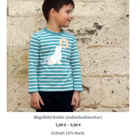
Bügelbild Robbe (individualisierbar)
Preisspanne:
5,00
€
–
9,00
€
5,00 €
Enthält 19% MwSt.
bis