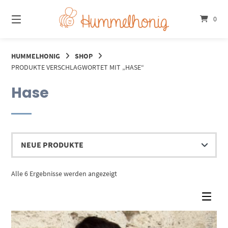
Springe
zum
0
Inhalt
HUMMELHONIG
SHOP
PRODUKTE VERSCHLAGWORTET MIT „HASE“
Hase
Nach
Alle 6 Ergebnisse werden angezeigt
Aktualität
sortiert