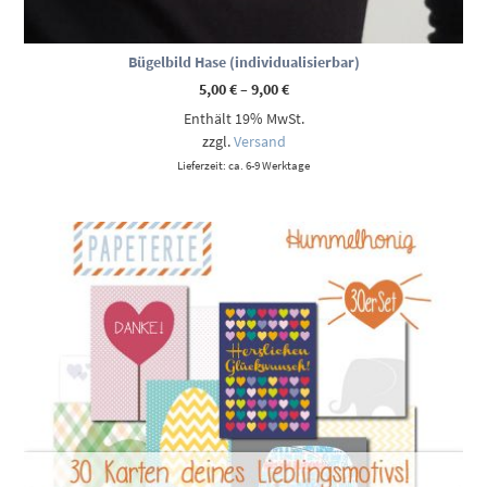
Bügelbild Hase (individualisierbar)
Preisspanne:
5,00
€
–
9,00
€
5,00 €
Enthält 19% MwSt.
bis
9,00 €
zzgl.
Versand
Lieferzeit: ca. 6-9 Werktage