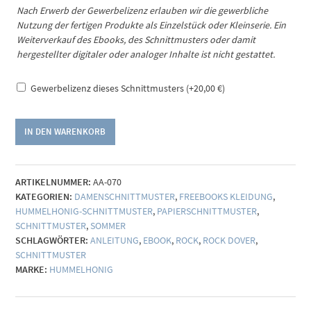
Nach Erwerb der Gewerbelizenz erlauben wir die gewerbliche
Nutzung der fertigen Produkte als Einzelstück oder Kleinserie. Ein
Weiterverkauf des Ebooks, des Schnittmusters oder damit
hergestellter digitaler oder analoger Inhalte ist nicht gestattet.
Gewerbelizenz dieses Schnittmusters
(+
20,00
€
)
Schnittmuster
IN DEN WARENKORB
Maxirock
Colmar
(Gr.
ARTIKELNUMMER:
AA-070
34-
KATEGORIEN:
DAMENSCHNITTMUSTER
,
FREEBOOKS KLEIDUNG
,
48)
HUMMELHONIG-SCHNITTMUSTER
,
PAPIERSCHNITTMUSTER
,
Menge
SCHNITTMUSTER
,
SOMMER
SCHLAGWÖRTER:
ANLEITUNG
,
EBOOK
,
ROCK
,
ROCK DOVER
,
SCHNITTMUSTER
MARKE:
HUMMELHONIG