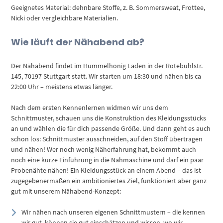
Geeignetes Material: dehnbare Stoffe, z. B. Sommersweat, Frottee,
Nicki oder vergleichbare Materialien.
Wie läuft der Nähabend ab?
Der Nähabend findet im Hummelhonig Laden in der Rotebühlstr.
145, 70197 Stuttgart statt. Wir starten um 18:30 und nähen bis ca
22:00 Uhr – meistens etwas länger.
Nach dem ersten Kennenlernen widmen wir uns dem
Schnittmuster, schauen uns die Konstruktion des Kleidungsstücks
an und wählen die für dich passende Größe. Und dann geht es auch
schon los: Schnittmuster ausschneiden, auf den Stoff übertragen
und nähen! Wer noch wenig Näherfahrung hat, bekommt auch
noch eine kurze Einführung in die Nähmaschine und darf ein paar
Probenähte nähen! Ein Kleidungsstück an einem Abend – das ist
zugegebenermaßen ein ambitioniertes Ziel, funktioniert aber ganz
gut mit unserem Nähabend-Konzept:
Wir nähen nach unseren eigenen Schnittmustern – die kennen
wir gut, können sie gut einschätzen und wissen, wo wir