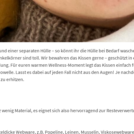
nd einer separaten Hülle – so könnt ihr die Hülle bei Bedarf wasche
lkörner sind toll. Wir bewahren das Kissen gerne – geschützt in e
ndung. Für euren warmen Wellness-Moment legt das Kissen einfach f
rowelle. Lasst es dabei auf jeden Fall nicht aus den Augen! Je nachd
 zu erhitzen.
wenig Material, es eignet sich also hervorragend zur Resteverwertun
tteldicke Webware, z.B. Popeline, Leinen, Musselin, Viskosewebware.