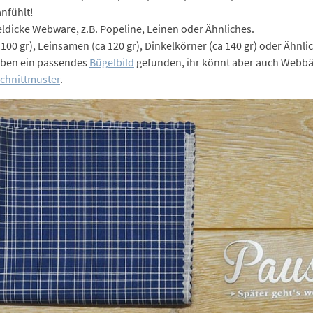
anfühlt!
teldicke Webware, z.B. Popeline, Leinen oder Ähnliches.
100 gr), Leinsamen (ca 120 gr), Dinkelkörner (ca 140 gr) oder Ähnli
 haben ein passendes
Bügelbild
gefunden, ihr könnt aber auch Webbä
chnittmuster
.