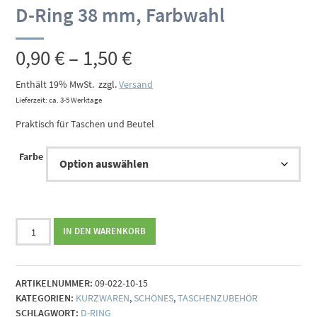
D-Ring 38 mm, Farbwahl
Preisspanne:
0,90
€
–
1,50
€
0,90 €
Enthält 19% MwSt.
zzgl.
Versand
Lieferzeit: ca. 3-5 Werktage
bis
Praktisch für Taschen und Beutel
1,50 €
Farbe
D-
IN DEN WARENKORB
Ring
38
mm,
ARTIKELNUMMER:
09-022-10-15
Farbwahl
KATEGORIEN:
KURZWAREN
,
SCHÖNES
,
TASCHENZUBEHÖR
Menge
SCHLAGWORT:
D-RING