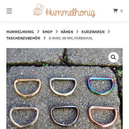
Springe
zum
0
Inhalt
HUMMELHONIG
SHOP
NÄHEN
KURZWAREN
TASCHENZUBEHÖR
D-RING 38 MM, FARBWAHL