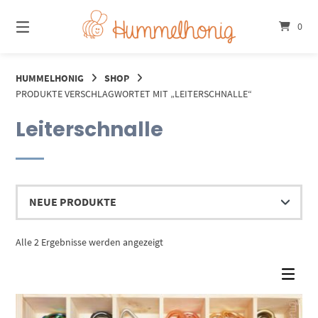
Springe
zum
0
Inhalt
HUMMELHONIG
SHOP
PRODUKTE VERSCHLAGWORTET MIT „LEITERSCHNALLE“
Leiterschnalle
Nach
Alle 2 Ergebnisse werden angezeigt
Aktualität
sortiert