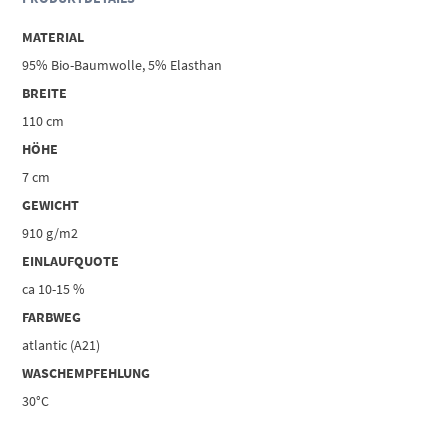
MATERIAL
95% Bio-Baumwolle, 5% Elasthan
BREITE
110 cm
HÖHE
7 cm
GEWICHT
910 g/m2
EINLAUFQUOTE
ca 10-15 %
FARBWEG
atlantic (A21)
WASCHEMPFEHLUNG
30°C