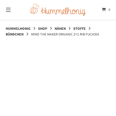
Springe
zum
0
Inhalt
HUMMELHONIG
SHOP
NÄHEN
STOFFE
BÜNDCHEN
MIND THE MAKER ORGANIC 2×1 RIB FUCHSIA