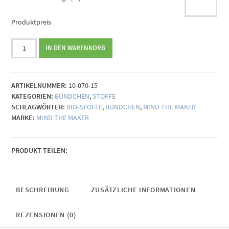
Produktpreis
Mind
IN DEN WARENKORB
the
Maker
Organic
ARTIKELNUMMER:
10-070-15
2x1
KATEGORIEN:
BÜNDCHEN
,
STOFFE
Rib
SCHLAGWÖRTER:
BIO-STOFFE
,
BÜNDCHEN
,
MIND THE MAKER
fuchsia
MARKE:
MIND THE MAKER
Menge
PRODUKT TEILEN:
BESCHREIBUNG
ZUSÄTZLICHE INFORMATIONEN
REZENSIONEN (0)