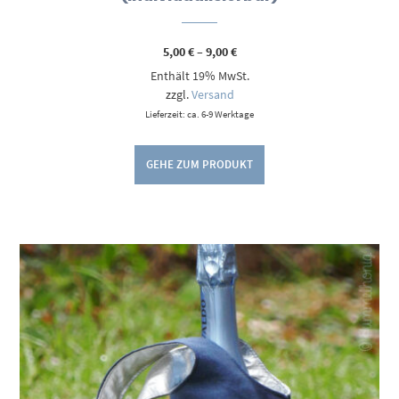
Preisspanne:
5,00
€
–
9,00
€
5,00 €
Enthält 19% MwSt.
bis
9,00 €
zzgl.
Versand
Lieferzeit: ca. 6-9 Werktage
GEHE ZUM PRODUKT