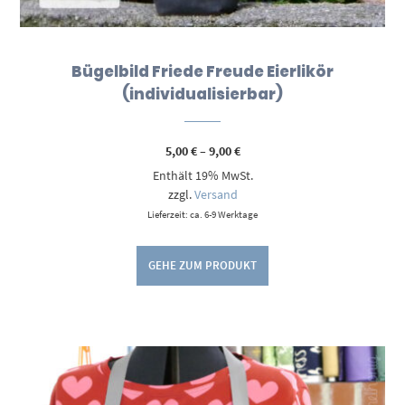
Bügelbild Friede Freude Eierlikör
(individualisierbar)
Preisspanne:
5,00
€
–
9,00
€
5,00 €
Enthält 19% MwSt.
bis
9,00 €
zzgl.
Versand
Lieferzeit: ca. 6-9 Werktage
GEHE ZUM PRODUKT