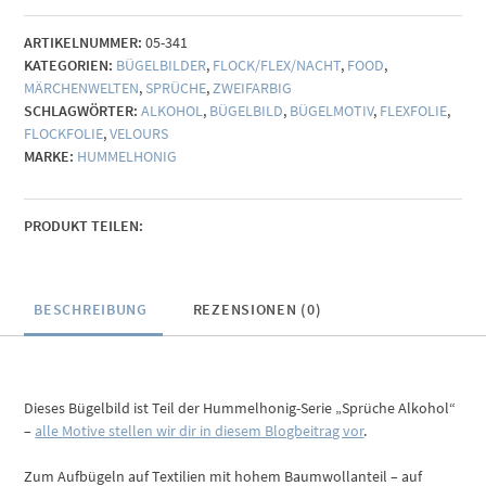
(individualisierbar)
ARTIKELNUMMER:
05-341
Menge
KATEGORIEN:
BÜGELBILDER
,
FLOCK/FLEX/NACHT
,
FOOD
,
MÄRCHENWELTEN
,
SPRÜCHE
,
ZWEIFARBIG
SCHLAGWÖRTER:
ALKOHOL
,
BÜGELBILD
,
BÜGELMOTIV
,
FLEXFOLIE
,
FLOCKFOLIE
,
VELOURS
MARKE:
HUMMELHONIG
PRODUKT TEILEN:
BESCHREIBUNG
REZENSIONEN (0)
Dieses Bügelbild ist Teil der Hummelhonig-Serie „Sprüche Alkohol“
–
alle Motive stellen wir dir in diesem Blogbeitrag vor
.
Zum Aufbügeln auf Textilien mit hohem Baumwollanteil – auf