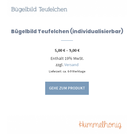
Bügelbild Teufelchen (individualisierbar)
Preisspanne:
5,00
€
–
9,00
€
5,00 €
Enthält 19% MwSt.
bis
9,00 €
zzgl.
Versand
Lieferzeit: ca. 6-9 Werktage
GEHE ZUM PRODUKT