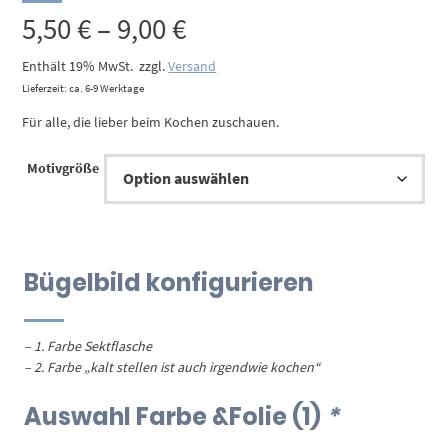
Preisspanne:
5,50
€
–
9,00
€
5,50 €
Enthält 19% MwSt.
zzgl.
Versand
Lieferzeit: ca. 6-9 Werktage
bis
Für alle, die lieber beim Kochen zuschauen.
9,00 €
Motivgröße
Bügelbild konfigurieren
– 1. Farbe Sektflasche
– 2. Farbe „kalt stellen ist auch irgendwie kochen“
Auswahl Farbe &Folie (1)
*