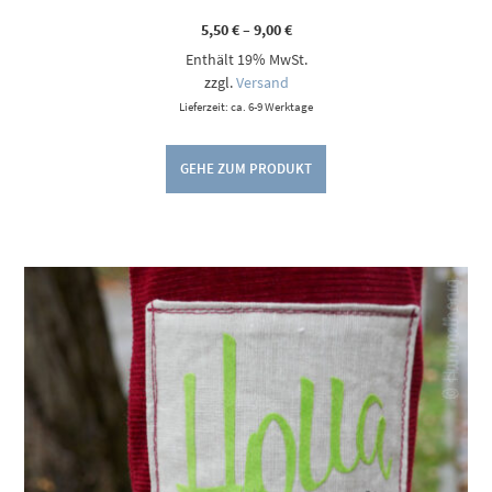
Preisspanne:
5,50
€
–
9,00
€
5,50 €
Enthält 19% MwSt.
bis
9,00 €
zzgl.
Versand
Lieferzeit: ca. 6-9 Werktage
GEHE ZUM PRODUKT