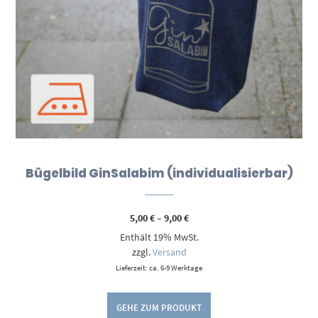
Bügelbild GinSalabim (individualisierbar)
Preisspanne:
5,00
€
–
9,00
€
5,00 €
Enthält 19% MwSt.
bis
9,00 €
zzgl.
Versand
Lieferzeit: ca. 6-9 Werktage
GEHE ZUM PRODUKT