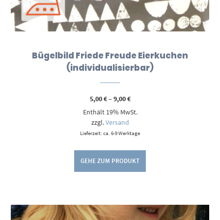
Bügelbild Friede Freude Eierkuchen
(individualisierbar)
Preisspanne:
5,00
€
–
9,00
€
5,00 €
Enthält 19% MwSt.
bis
9,00 €
zzgl.
Versand
Lieferzeit: ca. 6-9 Werktage
GEHE ZUM PRODUKT