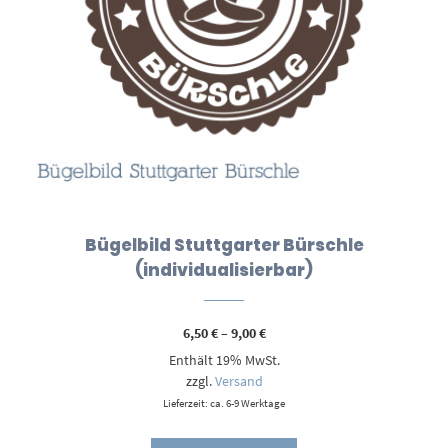
Bügelbild Stuttgarter Bürschle
(individualisierbar)
Preisspanne:
6,50
€
–
9,00
€
6,50 €
Enthält 19% MwSt.
bis
9,00 €
zzgl.
Versand
Lieferzeit: ca. 6-9 Werktage