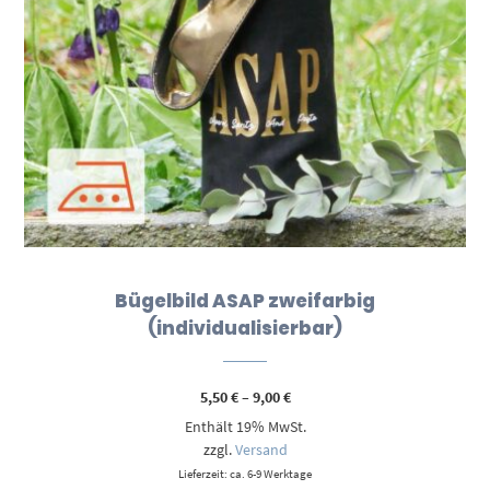
Bügelbild ASAP zweifarbig
(individualisierbar)
Preisspanne:
5,50
€
–
9,00
€
5,50 €
Enthält 19% MwSt.
bis
9,00 €
zzgl.
Versand
Lieferzeit: ca. 6-9 Werktage