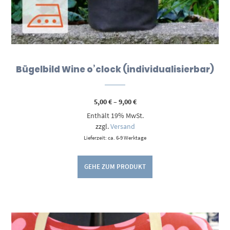
Bügelbild Wine o’clock (individualisierbar)
Preisspanne:
5,00
€
–
9,00
€
5,00 €
Enthält 19% MwSt.
bis
9,00 €
zzgl.
Versand
Lieferzeit: ca. 6-9 Werktage
GEHE ZUM PRODUKT