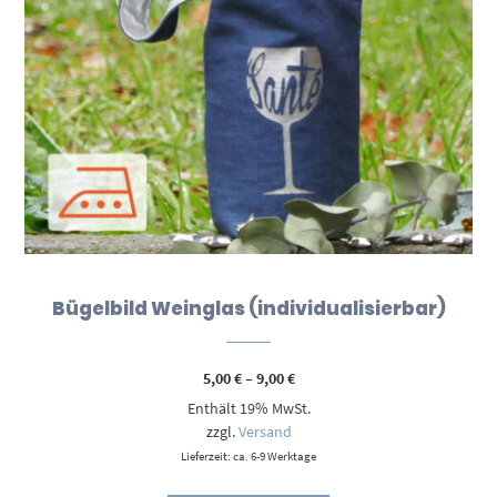
Bügelbild Weinglas (individualisierbar)
Preisspanne:
5,00
€
–
9,00
€
5,00 €
Enthält 19% MwSt.
bis
9,00 €
zzgl.
Versand
Lieferzeit: ca. 6-9 Werktage