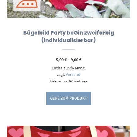
Bügelbild Party beGin zweifarbig
(individualisierbar)
Preisspanne:
5,00
€
–
9,00
€
5,00 €
Enthält 19% MwSt.
bis
9,00 €
zzgl.
Versand
Lieferzeit: ca. 6-9 Werktage
GEHE ZUM PRODUKT