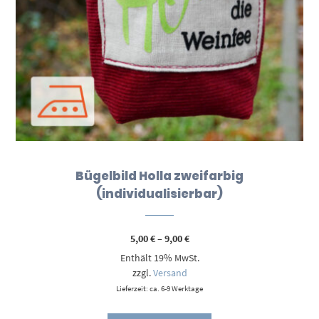
Bügelbild Holla zweifarbig
(individualisierbar)
Preisspanne:
5,00
€
–
9,00
€
5,00 €
Enthält 19% MwSt.
bis
9,00 €
zzgl.
Versand
Lieferzeit: ca. 6-9 Werktage