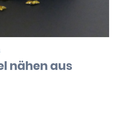
N
el nähen aus