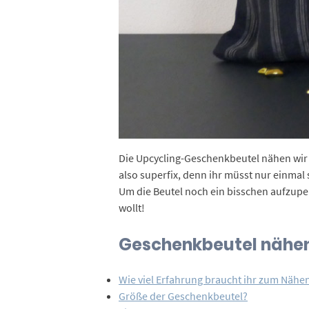
Die Upcycling-Geschenkbeutel nähen wir
also superfix, denn ihr müsst nur einmal
Um die Beutel noch ein bisschen aufzupep
wollt!
Geschenkbeutel nähe
Wie viel Erfahrung braucht ihr zum Nähe
Größe der Geschenkbeutel?