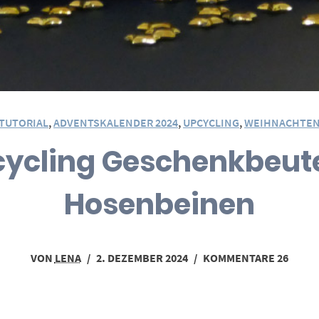
TUTORIAL
,
ADVENTSKALENDER 2024
,
UPCYCLING
,
WEIHNACHTE
pcycling Geschenkbeut
Hosenbeinen
VON
LENA
/
2. DEZEMBER 2024
/
KOMMENTARE 26