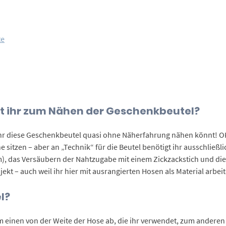
te
ht ihr zum Nähen der Geschenkbeutel?
hr diese Geschenkbeutel quasi ohne Näherfahrung nähen könnt! OK, 
ne sitzen – aber an „Technik“ für die Beutel benötigt ihr ausschließ
imm), das Versäubern der Nahtzugabe mit einem Zickzackstich und d
jekt – auch weil ihr hier mit ausrangierten Hosen als Material arbeit
l?
 einen von der Weite der Hose ab, die ihr verwendet, zum anderen d