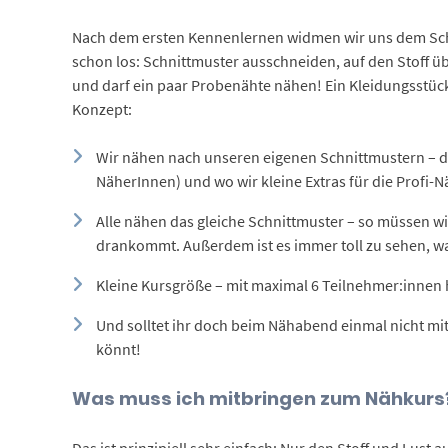
Nach dem ersten Kennenlernen widmen wir uns dem Schni
schon los: Schnittmuster ausschneiden, auf den Stoff
und darf ein paar Probenähte nähen! Ein Kleidungsstüc
Konzept:
Wir nähen nach unseren eigenen Schnittmustern – d
NäherInnen) und wo wir kleine Extras für die Profi-
Alle nähen das gleiche Schnittmuster – so müssen wi
drankommt. Außerdem ist es immer toll zu sehen, wa
Kleine Kursgröße – mit maximal 6 Teilnehmer:inne
Und solltet ihr doch beim Nähabend einmal nicht mit 
könnt!
Was muss ich mitbringen zum Nähkurs
Das ist prinzipiell sehr einfach: Nur den Stoff und Lus