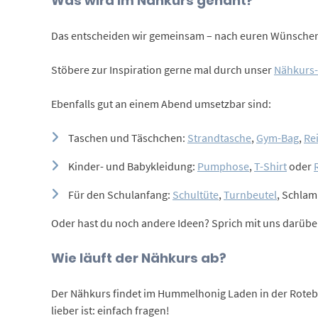
Was wird im Nähkurs genäht?
Das entscheiden wir gemeinsam – nach euren Wünsche
Stöbere zur Inspiration gerne mal durch unser
Nähkurs
Ebenfalls gut an einem Abend umsetzbar sind:
Taschen und Täschchen:
Strandtasche
,
Gym-Bag
,
Re
Kinder- und Babykleidung:
Pumphose
,
T-Shirt
oder
Für den Schulanfang:
Schultüte
,
Turnbeutel
, Schla
Oder hast du noch andere Ideen? Sprich mit uns darübe
Wie läuft der Nähkurs ab?
Der Nähkurs findet im Hummelhonig Laden in der Rotebühl
lieber ist: einfach fragen!