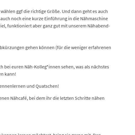
ählen ggf die richtige Größe. Und dann geht es auch
 auch noch eine kurze Einführung in die Nähmaschine
iel, funktioniert aber ganz gut mit unserem Nähabend-
 Abkürzungen gehen können (für die weniger erfahrenen
ch bei euren Näh-Kolleg*innen sehen, was als nächstes
en kann!
 Kennenlernen und Quatschen!
enen Nähcafé, bei dem ihr die letzten Schritte nähen
r kennen lernen möchtest, bring sie gerne mit. Den