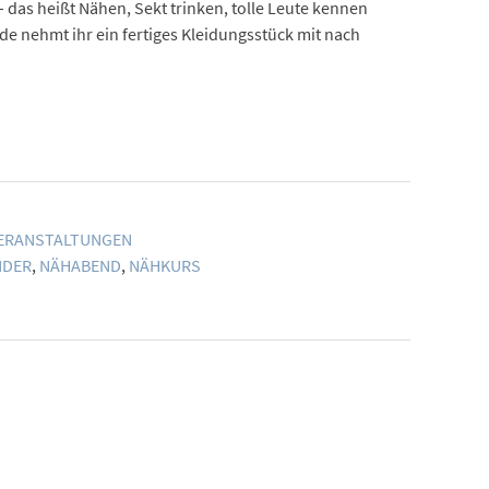
as heißt Nähen, Sekt trinken, tolle Leute kennen
e nehmt ihr ein fertiges Kleidungsstück mit nach
ERANSTALTUNGEN
NDER
,
NÄHABEND
,
NÄHKURS