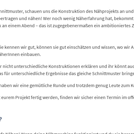
ttmuster, schauen uns die Konstruktion des Nähprojekts an und w
 übertragen und nähen! Wer noch wenig Näherfahrung hat, bekommt
k an einem Abend – das ist zugegebenermaßen ein ambitioniertes Z
ie kennen wir gut, können sie gut einschätzen und wissen, wo wir
NäherInnen einbauen.
r nicht unterschiedliche Konstruktionen erklären und ihr könnt au
s für unterschiedliche Ergebnisse das gleiche Schnittmuster bring
n haben wir eine gemütliche Runde und trotzdem genug Leute zum
eurem Projekt fertig werden, finden wir sicher einen Termin im off
?
t aufs Nähen! Wenn deine Nähmaschine funktioniert und du sie besse