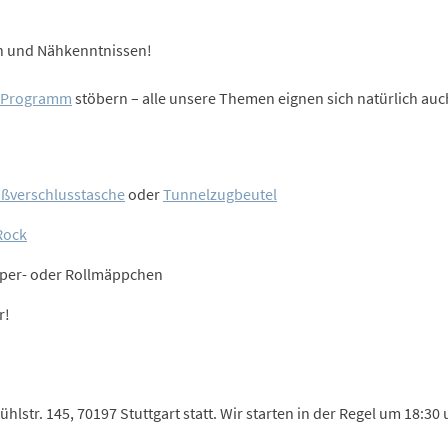
n und Nähkenntnissen!
-Programm
stöbern – alle unsere Themen eignen sich natürlich auc
ißverschlusstasche
oder
Tunnelzugbeutel
Rock
mper- oder Rollmäppchen
r!
str. 145, 70197 Stuttgart statt. Wir starten in der Regel um 18:30