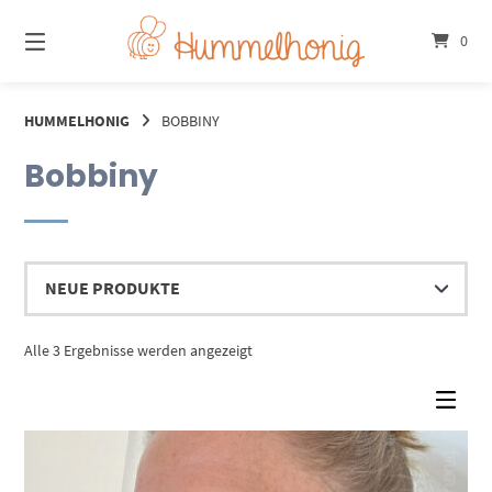
Springe
zum
0
Inhalt
HUMMELHONIG
BOBBINY
Bobbiny
Nach
Alle 3 Ergebnisse werden angezeigt
Aktualität
sortiert