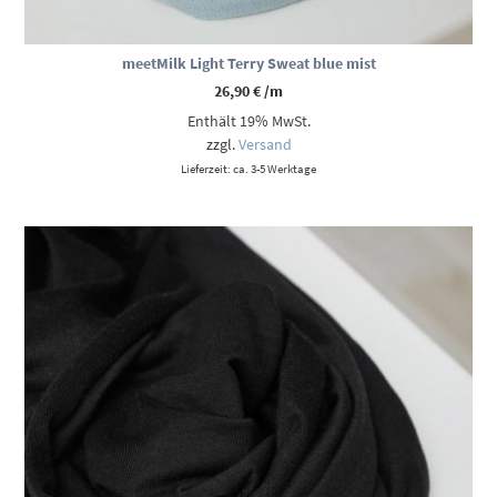
meetMilk Light Terry Sweat blue mist
26,90
€
/m
Enthält 19% MwSt.
zzgl.
Versand
Lieferzeit: ca. 3-5 Werktage