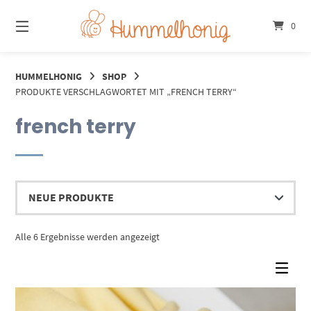
Springe
zum
0
Inhalt
HUMMELHONIG
SHOP
PRODUKTE VERSCHLAGWORTET MIT „FRENCH TERRY“
french terry
Nach
Alle 6 Ergebnisse werden angezeigt
Aktualität
sortiert