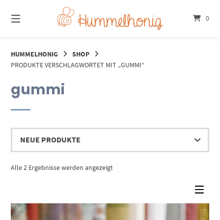
Springe
zum
0
Inhalt
HUMMELHONIG
SHOP
PRODUKTE VERSCHLAGWORTET MIT „GUMMI“
gummi
Nach
Alle 2 Ergebnisse werden angezeigt
Aktualität
sortiert