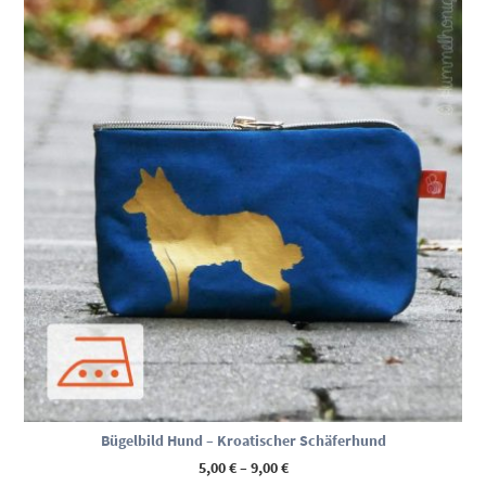
Bügelbild Hund – Kroatischer Schäferhund
Preisspanne:
5,00
€
–
9,00
€
5,00 €