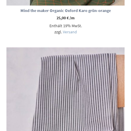
Mind the maker Organic Oxford Karo grün-orange
25,00
€
/m
Enthält 19% MwSt.
zzgl.
Versand