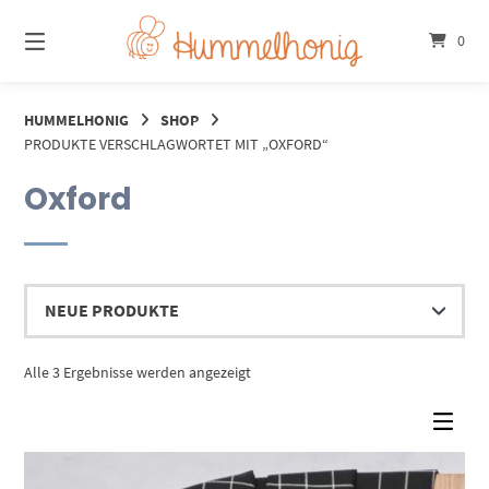
Springe
zum
0
Inhalt
HUMMELHONIG
SHOP
PRODUKTE VERSCHLAGWORTET MIT „OXFORD“
Oxford
Nach
Alle 3 Ergebnisse werden angezeigt
Aktualität
sortiert