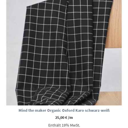
Mind the maker Organic Oxford Karo schwarz-weiß
25,00
€
/m
Enthält 19% MwSt.