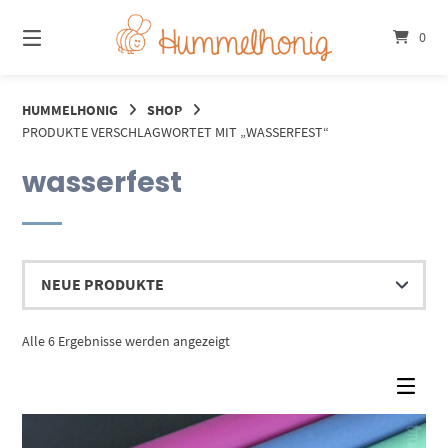
Springe
zum
0
Inhalt
HUMMELHONIG
SHOP
PRODUKTE VERSCHLAGWORTET MIT „WASSERFEST“
wasserfest
Nach
Alle 6 Ergebnisse werden angezeigt
Aktualität
sortiert