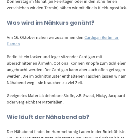
Donnerstag im Monat (an Feiertagen oder in den Schulferien
verschieben wir den Termin) nähen wir mit dir ein Kleidungsstück.
Was wird im Nähkurs genäht?
Am 16. Oktober nähen wir zusammen den
Cardigan Berlin für
Damen
.
Berlin ist ein locker und leger sitzender Cardigan mit
überschnittenen Ärmeln. Optional können Knöpfe zum Schließen
angebracht werden. Der Cardigan kann aber auch offen getragen
werden. Die im Schnittmuster enthaltenen Taschen lassen wir am
Nähabend weg – sie brauchen zu viel Zeit.
Geeignetes Material: dehnbare Stoffe, z.B. Sweat, Nicky, Jacquard
oder vergleichbare Materialien.
Wie läuft der Nähabend ab?
Der Nähabend findet im Hummelhonig Laden in der Rotebühlstr.
145, 70197 Stuttgart statt. Wir starten um 18:30 und nähen bis ca