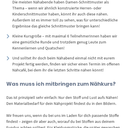
Die meisten Nähabende haben Damen-Schnittmuster als
Thema – wenn wir ähnlich konstruierte Herren- oder
Kinderschnittmuster haben, könnt ihr auch diese nähen.
Außerdem ist es immer toll zu sehen, was für unterschiedliche
Ergebnisse das gleiche Schnittmuster bringen kann!
Kleine Kursgröße – mit maximal 6 TeilnehmerInnen haben wir
eine gemütliche Runde und trotzdem genug Leute zum
Kennenlernen und Quatschen!
Und solltet ihr doch beim Nähabend einmal nicht mit eurem
Projekt fertig werden, finden wir sicher einen Termin im offenen
Nähcafé, bei dem ihr die letzten Schritte nähen könnt!
Was muss ich mitbringen zum Nähkurs?
Das ist prinzipiell sehr einfach: Nur den Stoff und Lust aufs Nähen!
Den Materialbedarf für dein Nähprojekt findest du in den Bildern.
Wir freuen uns, wenn du bei uns im Laden für dich passende Stoffe
findest – zeigen dir aber auch, worauf du bei Stoffen aus deinem
Fundus achten solltest. Für Kleidungsstücke, die später gewaschen