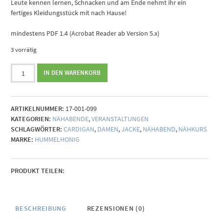
Leute kennen lernen, Schnacken und am Ende nehmt ihr ein
fertiges Kleidungsstück mit nach Hause!
mindestens PDF 1.4 (Acrobat Reader ab Version 5.x)
3 vorrätig
Nähkurs:
IN DEN WARENKORB
Nähabend
Cardigan
Berlin
ARTIKELNUMMER:
17-001-099
(16.10.2025)
KATEGORIEN:
NÄHABENDE
,
VERANSTALTUNGEN
Menge
SCHLAGWÖRTER:
CARDIGAN
,
DAMEN
,
JACKE
,
NÄHABEND
,
NÄHKURS
MARKE:
HUMMELHONIG
PRODUKT TEILEN:
BESCHREIBUNG
REZENSIONEN (0)