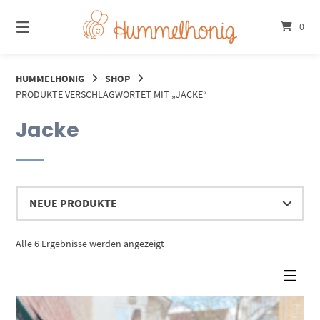
Springe
zum
0
Inhalt
HUMMELHONIG
SHOP
PRODUKTE VERSCHLAGWORTET MIT „JACKE“
Jacke
Nach
Alle 6 Ergebnisse werden angezeigt
Aktualität
sortiert