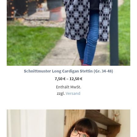
Schnittmuster Long Cardigan Stettin (Gr. 34-48)
Preisspanne:
7,50
€
–
12,50
€
7,50 €
Enthält MwSt.
bis
12,50 €
zzgl.
Versand