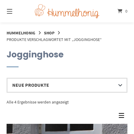
Springe
zum
0
Inhalt
HUMMELHONIG
SHOP
PRODUKTE VERSCHLAGWORTET MIT „JOGGINGHOSE“
Jogginghose
Nach
Alle 4 Ergebnisse werden angezeigt
Aktualität
sortiert