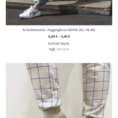
Schnittmuster Jogginghose SOFiA (Gr. 34-48)
Preisspanne:
0,00
€
–
9,00
€
0,00 €
Enthält MwSt.
bis
9,00 €
zzgl.
Versand