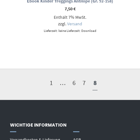
Ebook Kinder Treggings Antilope (Gr. 92-158)
7,50
€
Enthält 7% MwSt.
zzgl.
Versand
Lieferzeit: keine Lieferzeit: Download
1
…
6
7
8
WICHTIGE INFORMATION
Versandkosten & Lieferung
AGB