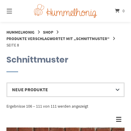
Springe
zum
0
Inhalt
HUMMELHONIG
SHOP
PRODUKTE VERSCHLAGWORTET MIT „SCHNITTMUSTER“
SEITE 8
Schnittmuster
Nach
Ergebnisse 106 – 111 von 111 werden angezeigt
Aktualität
sortiert