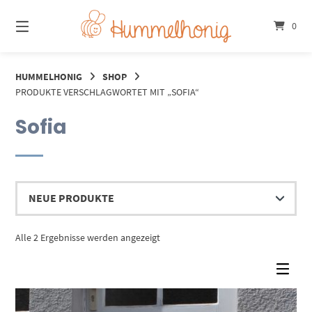
Springe
zum
0
Inhalt
HUMMELHONIG
SHOP
PRODUKTE VERSCHLAGWORTET MIT „SOFIA“
Sofia
Nach
Alle 2 Ergebnisse werden angezeigt
Aktualität
sortiert