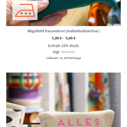
Bügelbild Pausenbrot (individualisierbar)
Preisspanne:
5,00
€
–
9,00
€
5,00 €
Enthält 19% MwSt.
bis
9,00 €
zzgl.
Versand
Lieferzeit: ca. 6-9 Werktage