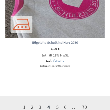
Bügelbild Schulkind Herz 2026
6,50
€
Enthält 19% MwSt.
zzgl.
Versand
Lieferzeit: ca. 6-9 Werktage
1
2
3
4
5
6
…
70