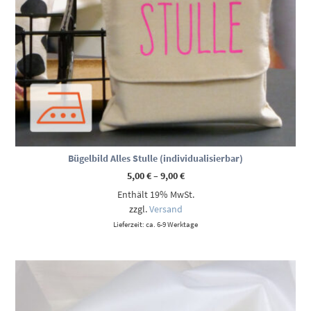
Bügelbild Alles Stulle (individualisierbar)
Preisspanne:
5,00
€
–
9,00
€
5,00 €
Enthält 19% MwSt.
bis
9,00 €
zzgl.
Versand
Lieferzeit: ca. 6-9 Werktage