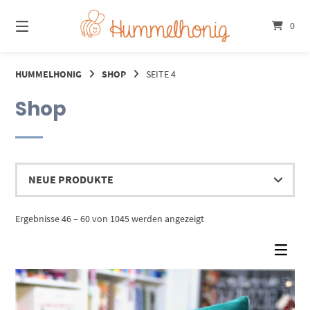
Springe
zum
0
Inhalt
HUMMELHONIG
SHOP
SEITE 4
Shop
Nach
Ergebnisse 46 – 60 von 1045 werden angezeigt
Aktualität
sortiert