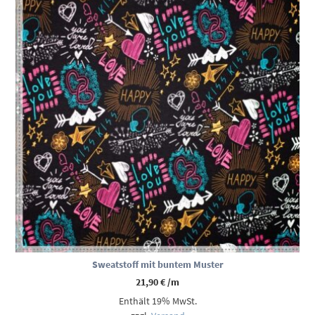
Sweatstoff mit buntem Muster
21,90
€
/m
Enthält 19% MwSt.