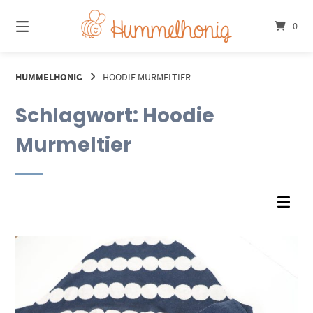
Springe
zum
0
Inhalt
HUMMELHONIG
HOODIE MURMELTIER
Schlagwort:
Hoodie
Murmeltier