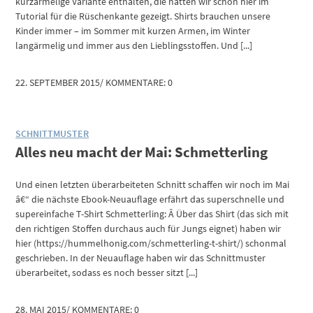
kurzärmelige Variante enthalten, die hatten wir schon hier im
Tutorial für die Rüschenkante gezeigt. Shirts brauchen unsere
Kinder immer – im Sommer mit kurzen Armen, im Winter
langärmelig und immer aus den Lieblingsstoffen. Und [...]
22. SEPTEMBER 2015
/
KOMMENTARE: 0
SCHNITTMUSTER
Alles neu macht der Mai: Schmetterling
Und einen letzten überarbeiteten Schnitt schaffen wir noch im Mai
â€“ die nächste Ebook-Neuauflage erfährt das superschnelle und
supereinfache T-Shirt Schmetterling: Â­ Über das Shirt (das sich mit
den richtigen Stoffen durchaus auch für Jungs eignet) haben wir
hier (https://hummelhonig.com/schmetterling-t-shirt/) schonmal
geschrieben. In der Neuauflage haben wir das Schnittmuster
überarbeitet, sodass es noch besser sitzt [...]
28. MAI 2015
/
KOMMENTARE: 0