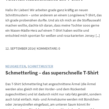
Hallo ihr Lieben! Wir arbeiten grade ganz kräftig an neuen
Schnittmustern – unter anderem an einem Longsleeve/T-Shirt, das
ich grade probenähen durfte. Und als ich mich an die Stoffauswahl
machen wollte, dachte ich daran, dass meine Tochter sooo gerne
ein Wasen-Mädle-Herz auf einem T-Shirt haben wollte und
entschied mich spontan für weißen und rosa-karierten Jersey: [...]
12. SEPTEMBER 2014
/
KOMMENTARE: 0
NEUIGKEITEN
,
SCHNITTMUSTER
Schmetterling – das superschnelle T-Shirt
Das T-Shirt Schmetterling hat angeschnittene Ärmel (die Ärmel
werden also gleich mit den Vorder- und dem Rückenteil
zugeschnitten) und ist dadurch nicht nur ratz-fatz genäht, sondern
auch total einfach. Hals- und Ärmelsäume werden mit Bündchen-
oder Jerseystreifen eingefasst, am unteren Saum könnt ihr