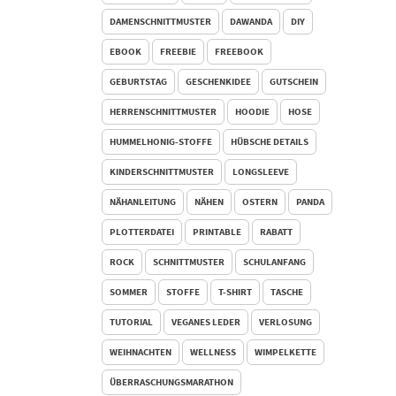
DAMENSCHNITTMUSTER
DAWANDA
DIY
EBOOK
FREEBIE
FREEBOOK
GEBURTSTAG
GESCHENKIDEE
GUTSCHEIN
HERRENSCHNITTMUSTER
HOODIE
HOSE
HUMMELHONIG-STOFFE
HÜBSCHE DETAILS
KINDERSCHNITTMUSTER
LONGSLEEVE
NÄHANLEITUNG
NÄHEN
OSTERN
PANDA
PLOTTERDATEI
PRINTABLE
RABATT
ROCK
SCHNITTMUSTER
SCHULANFANG
SOMMER
STOFFE
T-SHIRT
TASCHE
TUTORIAL
VEGANES LEDER
VERLOSUNG
WEIHNACHTEN
WELLNESS
WIMPELKETTE
ÜBERRASCHUNGSMARATHON