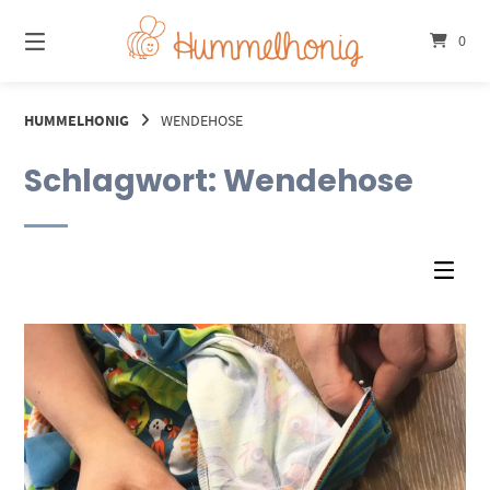
Springe
zum
0
Inhalt
HUMMELHONIG
WENDEHOSE
Schlagwort:
Wendehose