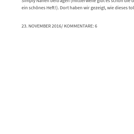
Simply Nähen beitragen (mittlerweile gibt es schon die d
ein schönes Heft!). Dort haben wir gezeigt, wie dieses tol
23. NOVEMBER 2016
/
KOMMENTARE: 6