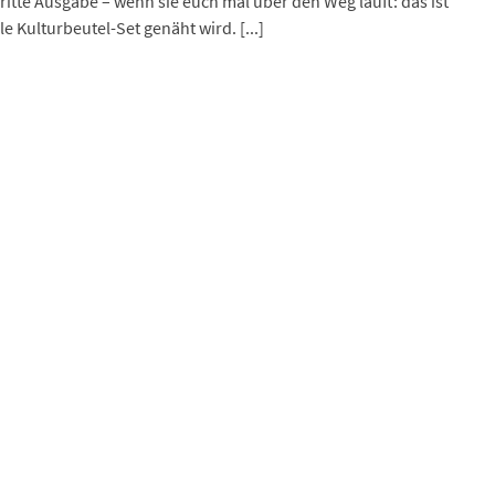
ritte Ausgabe – wenn sie euch mal über den Weg läuft: das ist
le Kulturbeutel-Set genäht wird. [...]